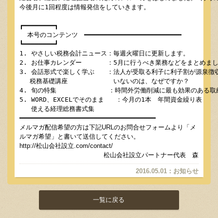
今後月に1回程度は情報発信をしていきます。

┏━━━━━━━━┓

  本号のコンテンツ　━━━━━━━━━━━━━━━━━━━━━━━━━

┗━━━━━━━━┛

1. やさしい税務会計ニュース：毎週火曜日に更新します。

2. お仕事カレンダー　　　　：5月に行うべき業務などをまとめまし
3. 会話形式で楽しく学ぶ　　：法人が受取る利子に利子割が源泉徴収
　 税務基礎講座　　 　　　　 いないのは、なぜですか？

4. 旬の特集　　　　　　　  ：時間外労働削減に最も効果のある取組
5. WORD、EXCELでそのまま   ：今月の1本　年間資金繰り表

   使える経理総務書式集

━━━━━━━━━━━━━━━━━━━━━━━━━━━━━━━━━━━
メルマガ配信希望の方は下記URLのお問合せフォームより「メ
ルマガ希望」と書いて送信してください。
http://松山会社設立.com/contact/
松山会社設立パートナー代表 森
2016.05.01
：
お知らせ
一覧に戻る