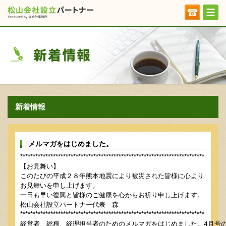
新着情報
メルマガをはじめました。
*************************************************************************
【お見舞い】
このたびの平成２８年熊本地震により被災された皆様に心より
お見舞いを申し上げます。
一日も早い復興と皆様のご健康を心からお祈り申し上げます。
松山会社設立パートナー代表 森
*************************************************************************
経営者、総務、経理担当者のためのメルマガをはじめました。4月号の