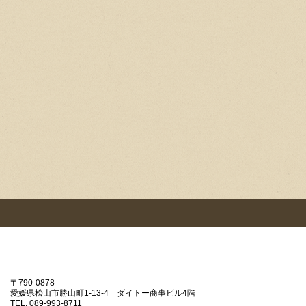
〒790-0878
愛媛県松山市勝山町1‐13‐4 ダイトー商事ビル4階
TEL.
089‐993‐8711