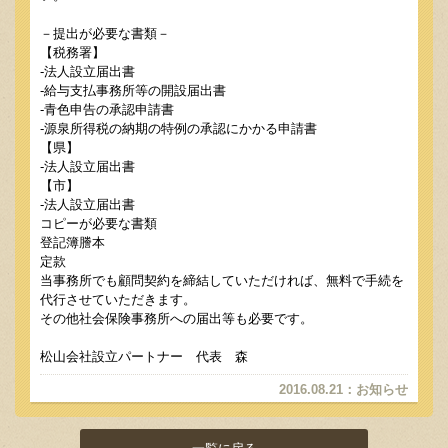
－提出が必要な書類－
【税務署】
-法人設立届出書
-給与支払事務所等の開設届出書
-青色申告の承認申請書
-源泉所得税の納期の特例の承認にかかる申請書
【県】
-法人設立届出書
【市】
-法人設立届出書
コピーが必要な書類
登記簿謄本
定款
当事務所でも顧問契約を締結していただければ、無料で手続を
代行させていただきます。
その他社会保険事務所への届出等も必要です。
松山会社設立パートナー 代表 森
2016.08.21
：
お知らせ