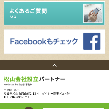
〒790-0878
愛媛県松山市勝山町1‐13‐4 ダイトー商事ビル4階
TEL.
089‐993‐8711