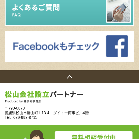
〒790-0878
愛媛県松山市勝山町1‐13‐4 ダイトー商事ビル4階
TEL.
089‐993‐8711