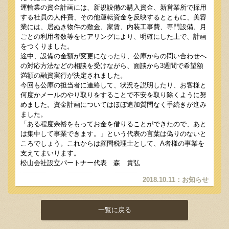
運輸業の資金計画には、新規設備の購入資金、新営業所で採用
する社員の人件費、その他運転資金を反映するとともに、美容
業には、居ぬき物件の敷金、家賃、内装工事費、専門設備、月
ごとの利用者数等をヒアリングにより、明確にした上で、計画
をつくりました。
途中、設備の金額が変更になったり、公庫からの問い合わせへ
の対応方法などの相談を受けながら、面談から3週間で希望額
満額の融資実行が決定されました。
今回も公庫の担当者に連絡して、状況を説明したり、お客様と
何度かメールのやり取りをすることで不安を取り除くように努
めました。資金計画についてはほぼ追加質問なく手続きが進み
ました。
「ある程度余裕をもってお金を借りることができたので、あと
は集中して事業できます。」という代表の言葉は偽りのないと
ころでしょう。これからは顧問税理士として、A者様の事業を
支えてまいります。
松山会社設立パートナー代表 森 貴弘
2018.10.11
：
お知らせ
一覧に戻る